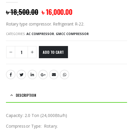
0
out of 5
৳
18,500.00
৳
16,000.00
Rotary type compressor. Refrigerant R-22.
CATEGORIES:
AC COMPRESSOR
,
GMCC COMPRESSOR
ADD TO CART
DESCRIPTION
Capacity: 2.0 Ton (24,000Btu/h)
Compressor Type: Rotary.